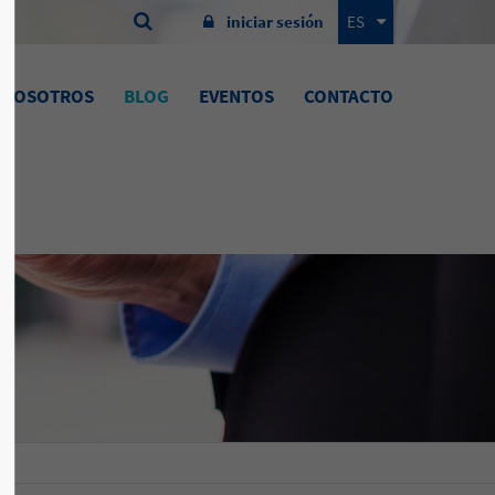

iniciar sesión
ES
 NOSOTROS
BLOG
EVENTOS
CONTACTO