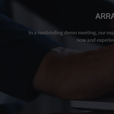
ARRA
In a nonbinding demo meeting, our expe
now and experien