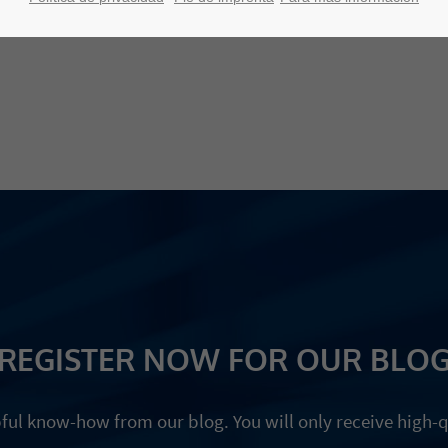
REGISTER NOW FOR OUR BLO
pful know-how from our blog. You will only receive high-