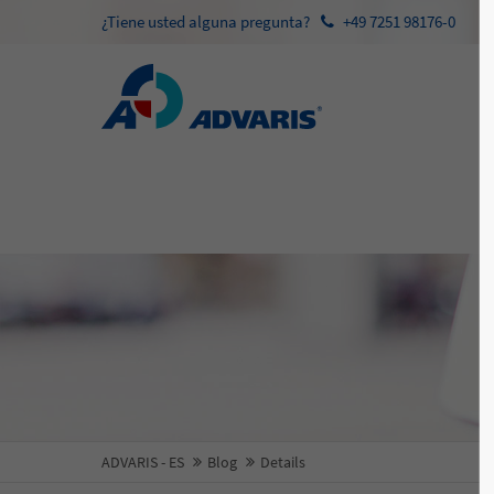
¿Tiene usted alguna pregunta?
+49 7251 98176-0
ADVARIS - ES
Blog
Details