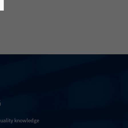
G
quality knowledge