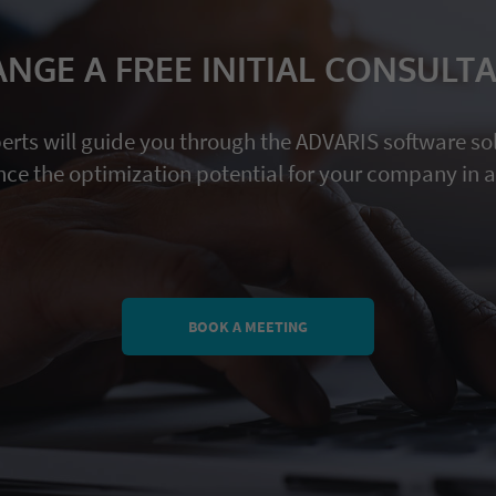
NGE A FREE INITIAL CONSULT
rts will guide you through the ADVARIS software so
ce the optimization potential for your company in a
BOOK A MEETING