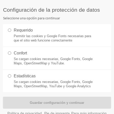
info@advaris.de
Configuración de la protección de datos
Seleccione una opción para continuar
SECTORES
PRODUCTOS
SOBRE
Requerido
Permitir las cookies y Google Fonts necesarias para
que el sitio web funcione correctamente
Request demo
Confort
Se cargan cookies necesarias, Google Fonts, Google
Maps, OpenStreetMap y YouTube.
Estadísticas
Se cargan cookies necesarias, Google Fonts, Google
Maps, OpenStreetMap, YouTube y Google Analytics
Política de privacidad
Pie de imprenta
Para más información